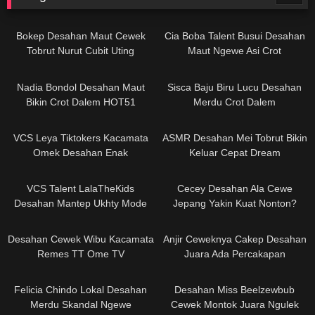
Bokep Desahan Maut Cewek
Cia Boba Talent Busui Desahan
Tobrut Nurut Cubit Uting
Maut Ngewe Asi Crot
Nadia Bondol Desahan Maut
Sisca Baju Biru Lucu Desahan
Bikin Crot Dalem HOT51
Merdu Crot Dalem
VCS Leya Tiktokers Kacamata
ASMR Desahan Mei Tobrut Bikin
Omek Desahan Enak
Keluar Cepat Dream
VCS Talent LalaTheKids
Cecey Desahan Ala Cewe
Desahan Mantep Ukhty Mode
Jepang Yakin Kuat Nonton?
Desahan Cewek Wibu Kacamata
Anjir Ceweknya Cakep Desahan
Remes TT Ome TV
Juara Ada Percakapan
Felicia Chindo Lokal Desahan
Desahan Miss Beelzewbub
Merdu Skandal Ngewe
Cewek Montok Juara Ngulek