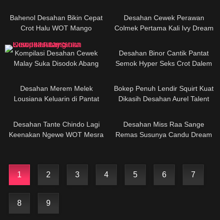
Bahenol Desahan Bikin Cepat
Desahan Cewek Perawan
Crot Halu WOT Mango
Colmek Pertama Kali Ivy Dream
Kompilasi Desahan Cewek
Desahan Binor Cantik Pantat
Malay Suka Disodok Abang
Semok Hyper Seks Crot Dalem
Desahan Merem Melek
Bokep Penuh Lendir Squirt Kuat
Lousiana Keluarin di Pantat
Dikasih Desahan Aurel Talent
HOT51
Idaman
Desahan Tante Chindo Lagi
Desahan Miss Raa Sange
Keenakan Ngewe WOT Mesra
Remas Susunya Candu Dream
1
2
3
4
5
6
7
8
9